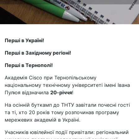
Перші в Україні!
Перші в Західному регіоні!
Перші в Тернополі!
Академія Cisco при Тернопільському
національному технічному університеті імені Івана
Пулюя відзначила
20-річчя
!
На осінній буткамп до ТНТУ завітали почесні гості
та ті, хто 20 років тому розпочинав програму
мережевих академій в Україні.
Учасників ювілейної події привітали: регіональний