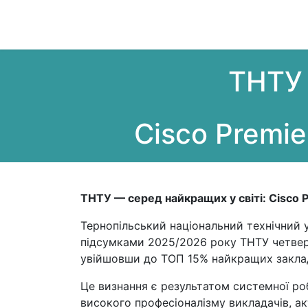
Центр інформаційних технологій
Навча
ТНТУ 
Cisco Premi
ТНТУ — серед найкращих у світі: Cisco 
Тернопільський національний технічний у
підсумками 2025/2026 року ТНТУ четверт
увійшовши до ТОП 15% найкращих закладі
Це визнання є результатом системної ро
високого професіоналізму викладачів, акт