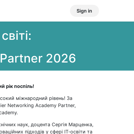
овини
Контакти
Sign in
світі:
Partner 2026
й рік поспіль!
исокий міжнародний рівень! За
er Networking Academy Partner,
cademy.
нічних наук, доцента Сергія Марценка,
ваційних підходів у сфері ІТ-освіти та