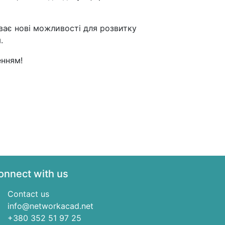
иває нові можливості для розвитку
.
енням!
onnect with us
Contact us
info@networkacad.net
+380 352 51 97 25