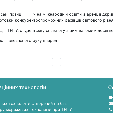
рські позиції ТНТУ на міжнародній освітній арені, відкр
готовки конкурентоспроможних фахівців світового рівня
ЦІТ ТНТУ, студентську спільноту з цим вагомим досягн
ог і впевненого руху вперед!
ційних технологій
C
них технологій створений на базі
тру мережевих технологій при ТНТУ