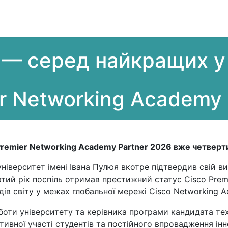
льні програми
Вартість
Реєстрація
Про нас
Н
— серед найкращих у 
er Networking Academy 
Premier Networking Academy Partner 2026 вже четверти
ніверситет імені Івана Пулюя вкотре підтвердив свій в
ий рік поспіль отримав престижний статус Cisco Premi
в світу у межах глобальної мережі Cisco Networking A
боти університету та керівника програми кандидата тех
ивної участі студентів та постійного впровадження інно